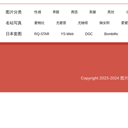
图片分类
性感
养眼
诱惑
美腿
黑丝
名站写真
蜜桃社
尤蜜荟
尤物馆
御女郎
爱蜜
日本套图
RQ-STAR
YS-Web
DGC
Bomb#tv
Copyright 2023-2024 图片